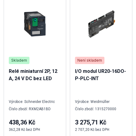
Skladem
Není skladem
Relé miniaturní 2P, 12
I/O modul UR20-16DO-
A, 24 V DC bez LED
P-PLC-INT
Výrobce: Schneider Electric
Výrobce: Weidmüller
Číslo zboží: RXM2AB1BD
Číslo zboží: 1315270000
438,36 Kč
3 275,71 Kč
362,28 Kč bez DPH
2 707,20 Kč bez DPH