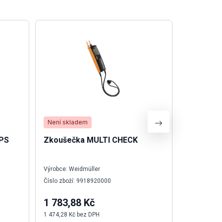
Není skladem
Skladem
SPS
Zkoušečka MULTI CHECK
Svorka W
W řada
Výrobce: Weidmüller
Výrobce: We
Číslo zboží: 9918920000
Číslo zboží:
1 783,88 Kč
78,70 K
1 474,28 Kč bez DPH
65,04 Kč be