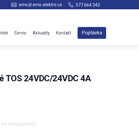
ems
ems-elektro.cz
577 664 343
Poptávka
telé
Servis
Aktuality
Kontakt
vé TOS 24VDC/24VDC 4A
e na dostupnost