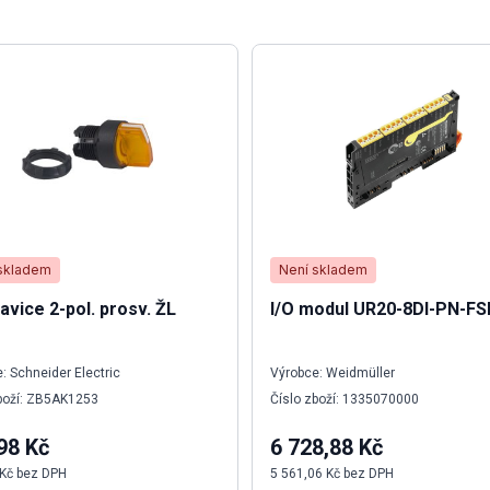
skladem
Není skladem
lavice 2-pol. prosv. ŽL
I/O modul UR20-8DI-PN-F
: Schneider Electric
Výrobce: Weidmüller
boží: ZB5AK1253
Číslo zboží: 1335070000
98 Kč
6 728,88 Kč
 Kč bez DPH
5 561,06 Kč bez DPH