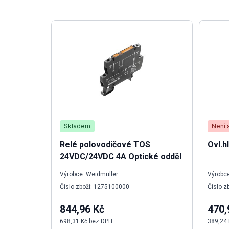
Skladem
Není 
Relé polovodičové TOS
Ovl.h
24VDC/24VDC 4A Optické odděl
Výrobce: Weidmüller
Výrobce
Číslo zboží: 1275100000
Číslo z
844,96 Kč
470,
698,31 Kč bez DPH
389,24