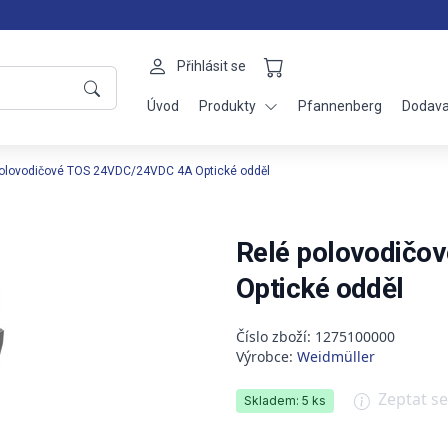
Přihlásit se
Úvod
Produkty
Pfannenberg
Dodava
polovodičové TOS 24VDC/24VDC 4A Optické odděl
Relé polovodičo
Optické odděl
Číslo zboží: 1275100000
Výrobce:
Weidmüller
Zeptat s
Skladem: 5 ks