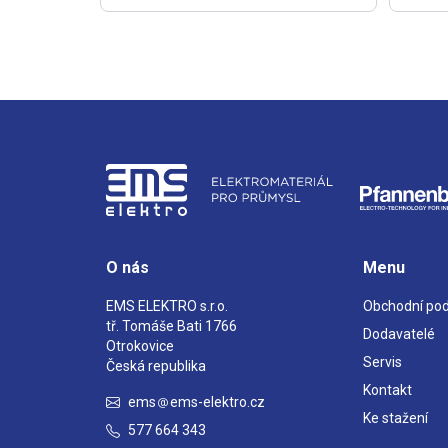
O nás
Menu
EMS ELEKTRO s.r.o.
Obchodní po
tř. Tomáše Bati 1766
Dodavatelé
Otrokovice
Servis
Česká republika
Kontakt
ems
ems-elektro.cz
Ke stažení
577 664 343