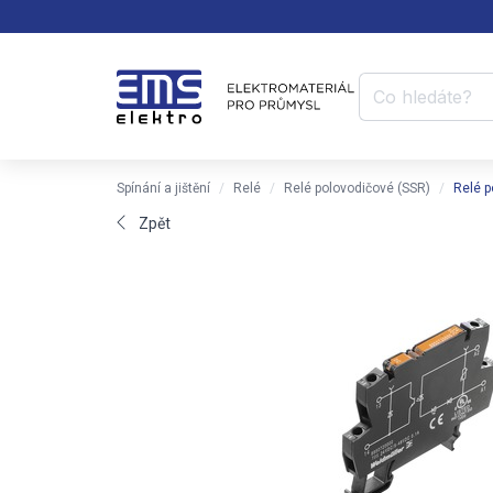
Spínání a jištění
Relé
Relé polovodičové (SSR)
Relé 
Zpět