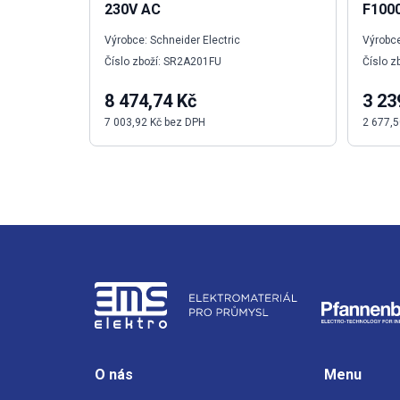
230V AC
F100
Výrobce: Schneider Electric
Výrobc
Číslo zboží: SR2A201FU
Číslo 
8 474,74 Kč
3 23
7 003,92 Kč bez DPH
2 677,5
O nás
Menu