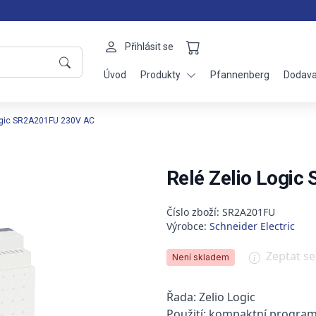
Přihlásit se
Úvod
Produkty
Pfannenberg
Dodava
ogic SR2A201FU 230V AC
Relé Zelio Logi
Číslo zboží: SR2A201FU
Výrobce:
Schneider Electric
Zeptat s
Není skladem
Řada: Zelio Logic
Použití: kompaktní program