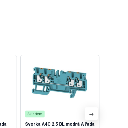
Skladem
Není skla
ada
Svorka A4C 2.5 BL modrá A řada
Ovl.hlavi