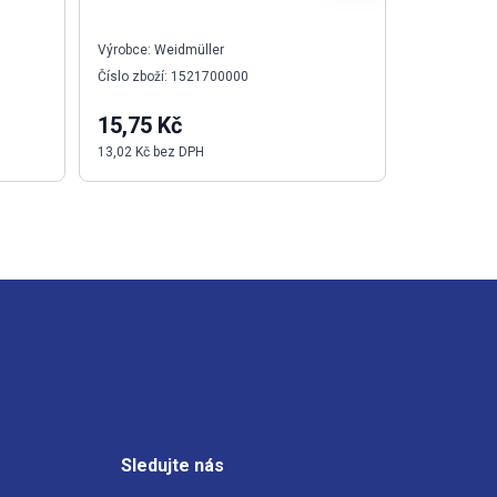
Výrobce: Weidmüller
Výrobce: Sch
Číslo zboží: 1521700000
Číslo zboží
15,75 Kč
470,98 
13,02 Kč bez DPH
389,24 Kč b
Sledujte nás