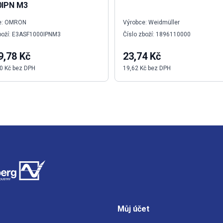
0IPN M3
e: OMRON
Výrobce: Weidmüller
zboží: E3ASF1000IPNM3
Číslo zboží: 1896110000
9,78 Kč
23,74 Kč
0 Kč bez DPH
19,62 Kč bez DPH
Můj účet