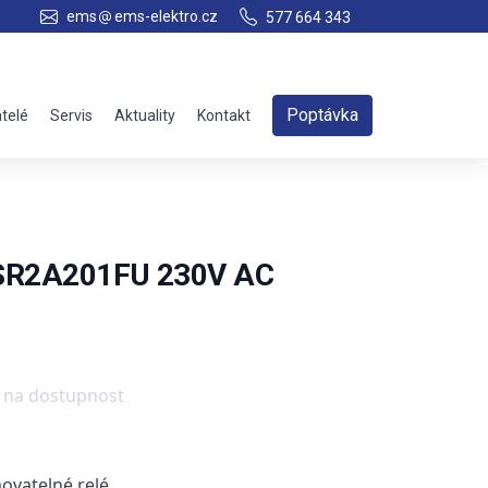
ems
ems-elektro.cz
577 664 343
Poptávka
telé
Servis
Aktuality
Kontakt
c SR2A201FU 230V AC
e na dostupnost
ovatelné relé