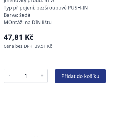
Jmenovitý proud: 57 A
Typ připojení: bezšroubové PUSH-IN
Barva: šedá
MOntáž: na DIN lištu
47,81 Kč
Cena bez DPH: 39,51 Kč
Přidat do košíku
-
+