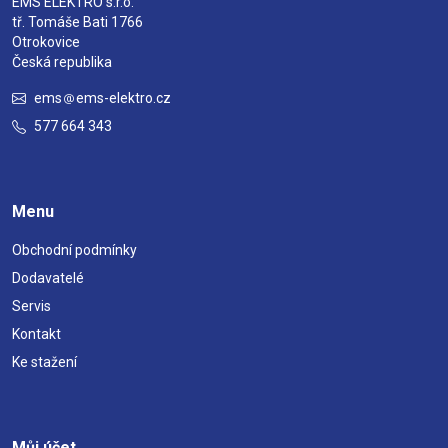
EMS ELEKTRO s.r.o.
tř. Tomáše Bati 1766
Otrokovice
Česká republika
ems
ems-elektro.cz
577 664 343
Menu
Obchodní podmínky
Dodavatelé
Servis
Kontakt
Ke stažení
Můj účet