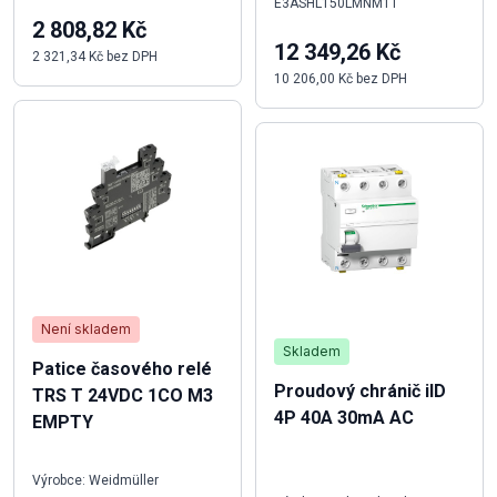
E3ASHL150LMNM1T
2 808,82 Kč
12 349,26 Kč
2 321,34 Kč bez DPH
10 206,00 Kč bez DPH
Není skladem
Skladem
Patice časového relé
Proudový chránič iID
TRS T 24VDC 1CO M3
4P 40A 30mA AC
EMPTY
Výrobce: Weidmüller