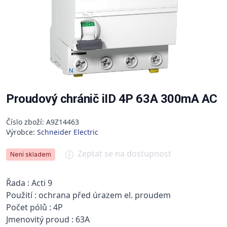
Proudový chránič iID 4P 63A 300mA AC
Číslo zboží: A9Z14463
Výrobce:
Schneider Electric
Zeptat se na dostupnost
Není skladem
Řada : Acti 9
Použití : ochrana před úrazem el. proudem
Počet pólů : 4P
Jmenovitý proud : 63A