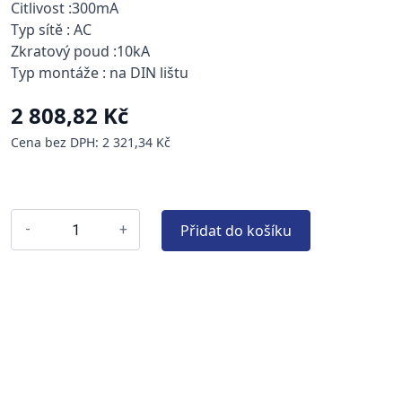
Citlivost :300mA
Typ sítě : AC
Zkratový poud :10kA
Typ montáže : na DIN lištu
2 808,82 Kč
Cena bez DPH: 2 321,34 Kč
Přidat do košíku
-
+