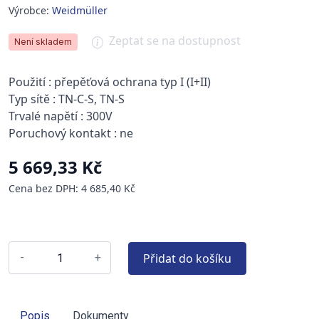
Výrobce:
Weidmüller
Zeptat se na dostupnost
Není skladem
Použití : přepěťová ochrana typ I (I+II)
Typ sítě : TN-C-S, TN-S
Trvalé napětí : 300V
Poruchový kontakt : ne
5 669,33 Kč
Cena bez DPH: 4 685,40 Kč
Přidat do košíku
-
+
Popis
Dokumenty