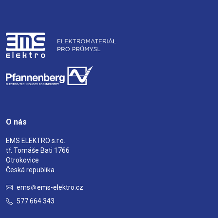
O nás
EMS ELEKTRO s.r.o.
tř. Tomáše Bati 1766
Otrokovice
Česká republika
ems
ems-elektro.cz
577 664 343