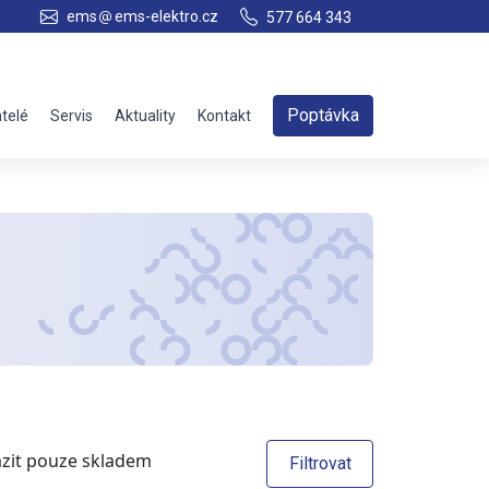
ems
ems-elektro.cz
577 664 343
Poptávka
telé
Servis
Aktuality
Kontakt
zit pouze skladem
Filtrovat