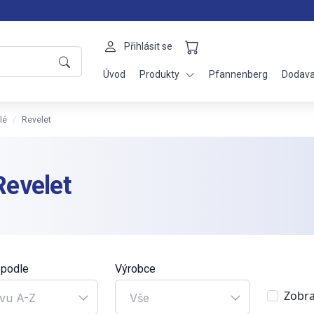
Přihlásit se
Úvod
Produkty
Pfannenberg
Dodava
lé
Revelet
Revelet
 podle
Výrobce
Zobra
vu A-Z
Vše