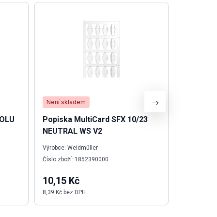
Není skladem
Skladem
TOLU
Popiska MultiCard SFX 10/23
Svorka P
NEUTRAL WS V2
řada
Výrobce: Weidmüller
Výrobce: We
Číslo zboží: 1852390000
Číslo zboží:
10,15 Kč
49,11 K
8,39 Kč bez DPH
40,59 Kč be