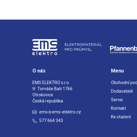
O nás
Menu
EMS ELEKTRO s.r.o.
Obchodní po
tř. Tomáše Bati 1766
Dodavatelé
Otrokovice
Servis
Česká republika
Kontakt
ems
ems-elektro.cz
Ke stažení
577 664 343