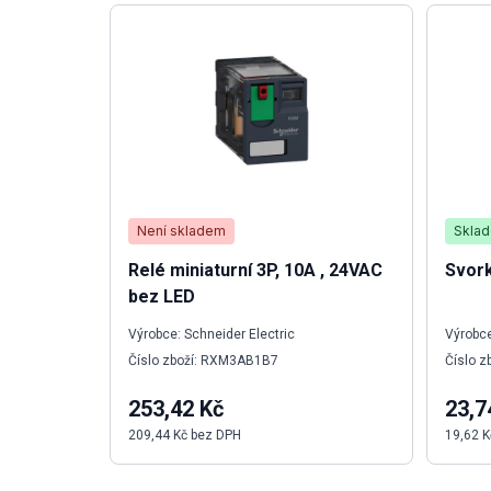
Není skladem
Skla
Relé miniaturní 3P, 10A , 24VAC
Svork
bez LED
Výrobce: Schneider Electric
Výrobce
Číslo zboží: RXM3AB1B7
Číslo z
253,42 Kč
23,7
209,44 Kč bez DPH
19,62 K