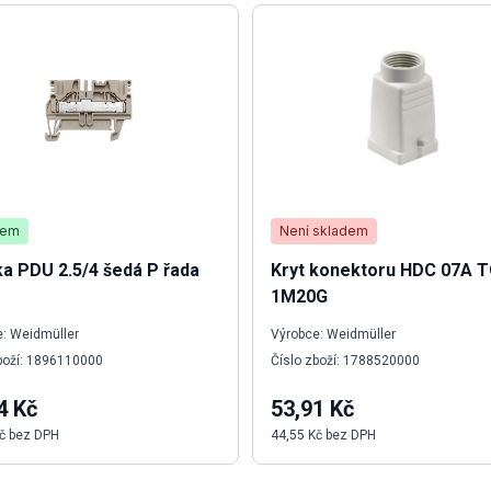
dem
Není skladem
a PDU 2.5/4 šedá P řada
Kryt konektoru HDC 07A 
1M20G
: Weidmüller
Výrobce: Weidmüller
boží: 1896110000
Číslo zboží: 1788520000
4 Kč
53,91 Kč
č bez DPH
44,55 Kč bez DPH