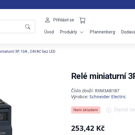
Přihlásit se
Úvod
Produkty
Pfannenberg
Dodava
iniaturní 3P, 10A , 24VAC bez LED
Relé miniaturní 
Číslo zboží: RXM3AB1B7
Výrobce:
Schneider Electric
Zeptat s
Není skladem
253,42 Kč