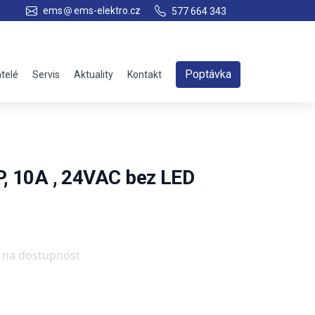
ems
ems-elektro.cz
577 664 343
Poptávka
telé
Servis
Aktuality
Kontakt
3P, 10A , 24VAC bez LED
e na dostupnost