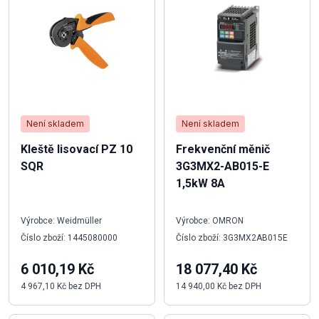
Není skladem
Není skladem
Kleště lisovací PZ 10
Frekvenční měnič
SQR
3G3MX2-AB015-E
1,5kW 8A
Výrobce: Weidmüller
Výrobce: OMRON
Číslo zboží: 1445080000
Číslo zboží: 3G3MX2AB015E
6 010,19 Kč
18 077,40 Kč
4 967,10 Kč bez DPH
14 940,00 Kč bez DPH