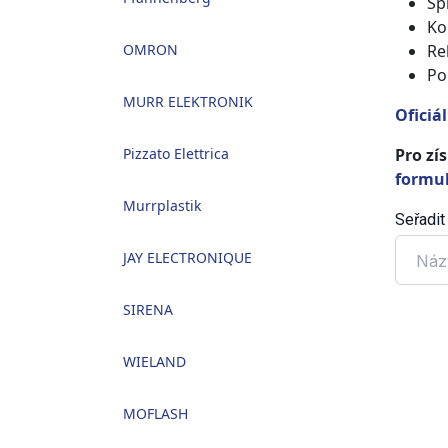
Sp
Ko
OMRON
Re
Po
MURR ELEKTRONIK
Oficiá
Pizzato Elettrica
Pro zí
formu
Murrplastik
Seřadit
JAY ELECTRONIQUE
Náz
SIRENA
WIELAND
MOFLASH