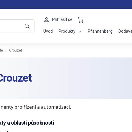
Přihlásit se
Úvod
Produkty
Pfannenberg
Dodava
lé
Crouzet
Crouzet
enty pro řízení a automatizaci.
ty a oblasti působnosti