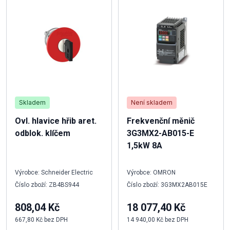
Skladem
Není skladem
Ovl. hlavice hřib aret.
Frekvenční měnič
odblok. klíčem
3G3MX2-AB015-E
1,5kW 8A
Výrobce: Schneider Electric
Výrobce: OMRON
Číslo zboží: ZB4BS944
Číslo zboží: 3G3MX2AB015E
808,04 Kč
18 077,40 Kč
667,80 Kč bez DPH
14 940,00 Kč bez DPH