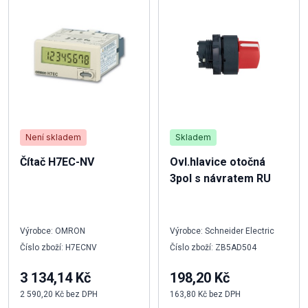
Není skladem
Skladem
Čítač H7EC-NV
Ovl.hlavice otočná
3pol s návratem RU
Výrobce: OMRON
Výrobce: Schneider Electric
Číslo zboží: H7ECNV
Číslo zboží: ZB5AD504
3 134,14 Kč
198,20 Kč
2 590,20 Kč bez DPH
163,80 Kč bez DPH