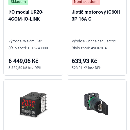
Skladem
Není skladem
I/O modul UR20-
Jistič motorový iC60H
4COM-IO-LINK
3P 16A C
Výrobce: Weidmüller
Výrobce: Schneider Electric
Číslo zboží: 1315740000
Číslo zboží: A9F07316
6 449,06 Kč
633,93 Kč
5 329,80 Kč bez DPH
523,91 Kč bez DPH