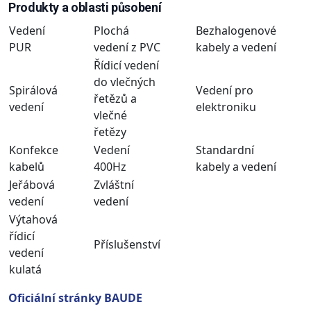
Produkty a oblasti působení
Vedení
Plochá
Bezhalogenové
PUR
vedení z PVC
kabely a vedení
Řídicí vedení
do vlečných
Spirálová
Vedení pro
řetězů a
vedení
elektroniku
vlečné
řetězy
Konfekce
Vedení
Standardní
kabelů
400Hz
kabely a vedení
Jeřábová
Zvláštní
vedení
vedení
Výtahová
řídicí
Příslušenství
vedení
kulatá
Oficiální stránky BAUDE