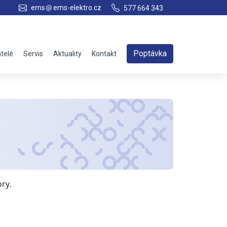
ems
ems-elektro.cz
577 664 343
Poptávka
telé
Servis
Aktuality
Kontakt
ry.