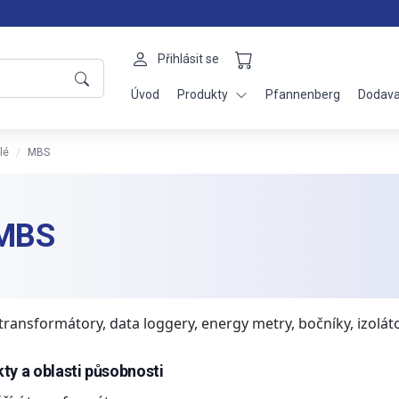
Přihlásit se
Úvod
Produkty
Pfannenberg
Dodava
lé
MBS
MBS
transformátory, data loggery, energy metry, bočníky, izoláto
ty a oblasti působnosti