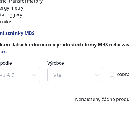
řící transformátory
ergy metry
ta loggery
čníky
lní stránky MBS
skání dalších informací o produktech firmy MBS nebo zas
lář
.
 podle
Výrobce
Zobra
vu A-Z
Vše
Nenalezeny žádné produ