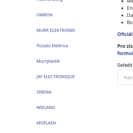
Mě
En
OMRON
Da
Bo
MURR ELEKTRONIK
Oficiá
Pizzato Elettrica
Pro zí
formu
Murrplastik
Seřadit
JAY ELECTRONIQUE
Náz
SIRENA
WIELAND
MOFLASH