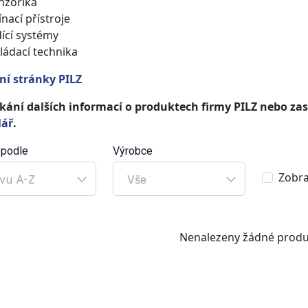
nzorika
ínací přístroje
dící systémy
ládací technika
lní stránky PILZ
skání dalších informací o produktech firmy PILZ nebo za
lář
.
 podle
Výrobce
Zobra
vu A-Z
Vše
Nenalezeny žádné produ