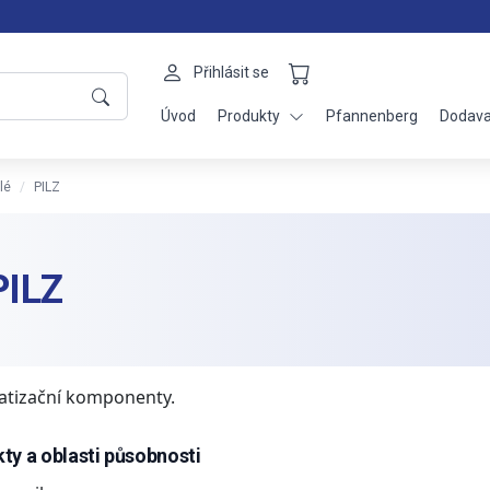
Přihlásit se
Úvod
Produkty
Pfannenberg
Dodava
lé
PILZ
PILZ
tizační komponenty.
ty a oblasti působnosti