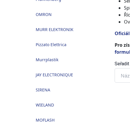
Se
Sp
OMRON
Ří
Ov
MURR ELEKTRONIK
Oficiá
Pizzato Elettrica
Pro zí
formu
Murrplastik
Seřadit
JAY ELECTRONIQUE
Náz
SIRENA
WIELAND
MOFLASH