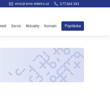
ems
ems-elektro.cz
577 664 343
Poptávka
telé
Servis
Aktuality
Kontakt