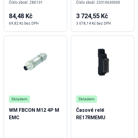
Číslo zboží: ZBE101
Číslo zboží: 23310630000
84,48 Kč
3 724,55 Kč
69,82 Kč bez DPH
3 078,14 Kč bez DPH
Skladem
Skladem
WM FBCON M12 4P M
Časové relé
EMC
RE17RMEMU