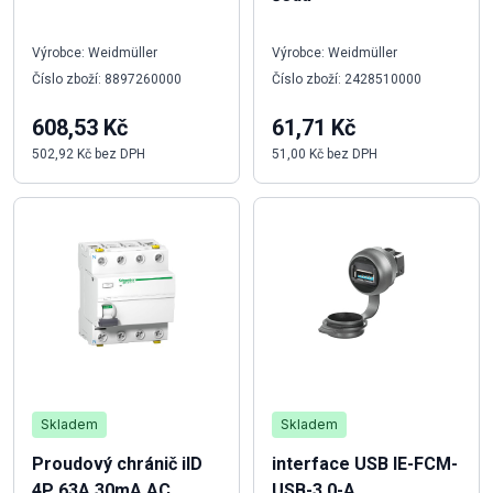
Výrobce: Weidmüller
Výrobce: Weidmüller
Číslo zboží: 8897260000
Číslo zboží: 2428510000
608,53 Kč
61,71 Kč
502,92 Kč bez DPH
51,00 Kč bez DPH
Skladem
Skladem
Proudový chránič iID
interface USB IE-FCM-
4P 63A 30mA AC
USB-3.0-A