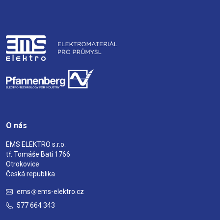
O nás
EMS ELEKTRO s.r.o.
tř. Tomáše Bati 1766
Otrokovice
Česká republika
ems
ems-elektro.cz
577 664 343