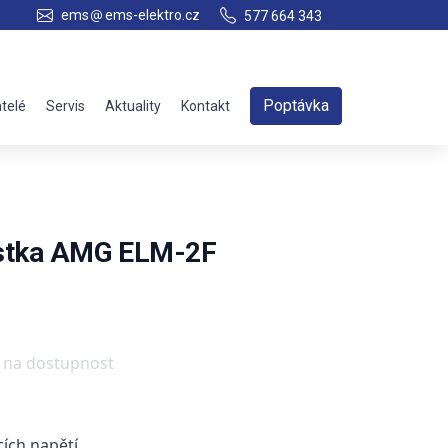
ems
ems-elektro.cz
577 664 343
Poptávka
telé
Servis
Aktuality
Kontakt
jistka AMG ELM-2F
e na dostupnost
ících napětí