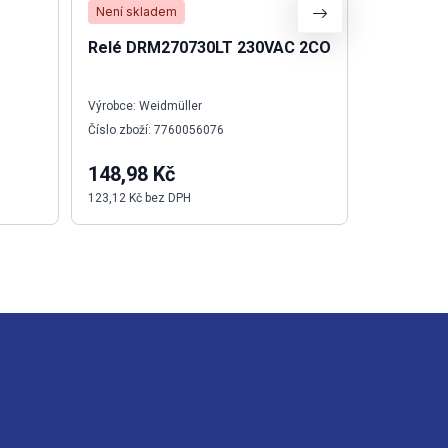
Není skladem
Není skla
Relé DRM270730LT 230VAC 2CO
Zkoušeč
Výrobce: Weidmüller
Výrobce: We
Číslo zboží: 7760056076
Číslo zboží:
148,98 Kč
1 783,8
123,12 Kč bez DPH
1 474,28 Kč