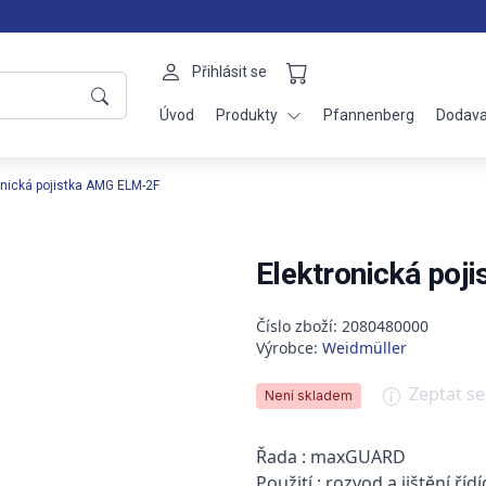
Přihlásit se
Úvod
Produkty
Pfannenberg
Dodava
onická pojistka AMG ELM-2F
Elektronická po
Číslo zboží: 2080480000
Výrobce:
Weidmüller
Zeptat s
Není skladem
Řada : maxGUARD
Použití : rozvod a jištění říd