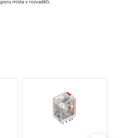
sporu místa v rozvaděči.