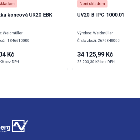
skladem
Není skladem
žka koncová UR20-EBK-
UV20-B-IPC-1000.01
: Weidmüller
Výrobce: Weidmüller
boží: 1346610000
Číslo zboží: 2676340000
04 Kč
34 125,99 Kč
 Kč bez DPH
28 203,30 Kč bez DPH