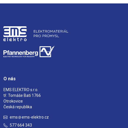
O nás
EMS ELEKTRO s.r.o.
tř. Tomáše Bati 1766
Otrokovice
Česká republika
ems
ems-elektro.cz
577 664 343