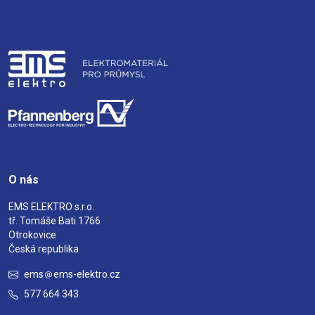
O nás
EMS ELEKTRO s.r.o.
tř. Tomáše Bati 1766
Otrokovice
Česká republika
ems
ems-elektro.cz
577 664 343