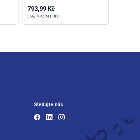
793,99 Kč
14,40 K
656,19 Kč bez DPH
11,90 Kč be
Sledujte nás