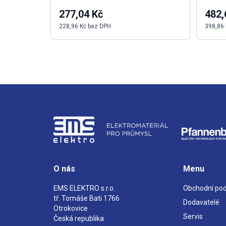
277,04 Kč
482,
228,96 Kč bez DPH
398,86
O nás
Menu
EMS ELEKTRO s.r.o.
Obchodní po
tř. Tomáše Bati 1766
Dodavatelé
Otrokovice
Servis
Česká republika