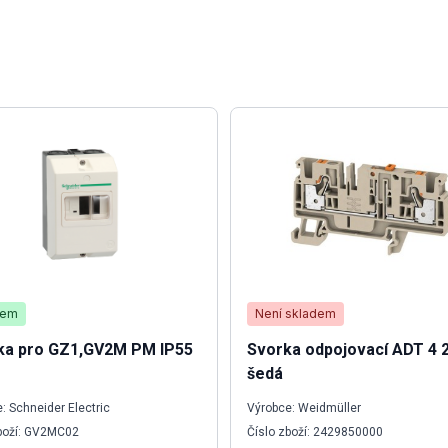
dem
Není skladem
ka pro GZ1,GV2M PM IP55
Svorka odpojovací ADT 4 
šedá
: Schneider Electric
Výrobce: Weidmüller
zboží: GV2MC02
Číslo zboží: 2429850000