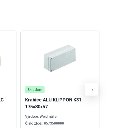
Skladem
Skladem
2C
Krabice ALU KLIPPON K31
Svorka A
175x80x57
Výrobce: Weidmüller
Výrobce: We
Číslo zboží: 0573500000
Číslo zboží: