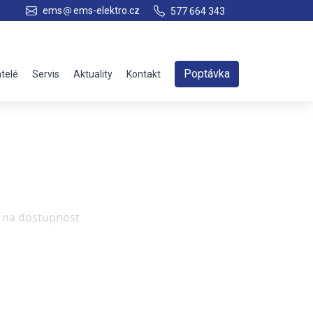
ems
ems-elektro.cz
577 664 343
Poptávka
telé
Servis
Aktuality
Kontakt
e na dostupnost