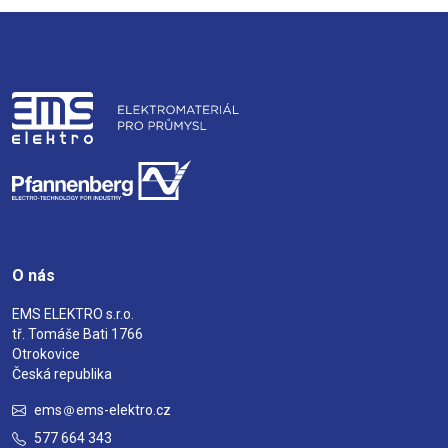
O nás
EMS ELEKTRO s.r.o.
tř. Tomáše Bati 1766
Otrokovice
Česká republika
ems
ems-elektro.cz
577 664 343