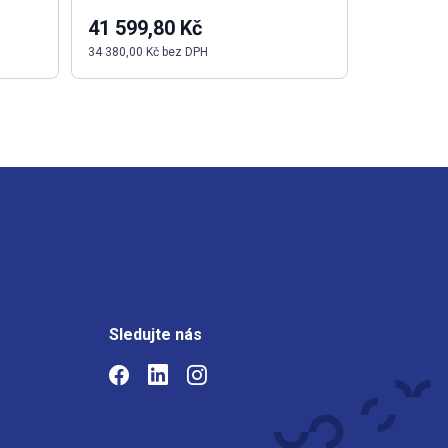
41 599,80 Kč
161,39 
34 380,00 Kč bez DPH
133,38 Kč b
Sledujte nás