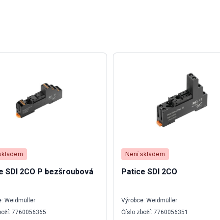
skladem
Není skladem
e SDI 2CO P bezšroubová
Patice SDI 2CO
: Weidmüller
Výrobce: Weidmüller
boží: 7760056365
Číslo zboží: 7760056351