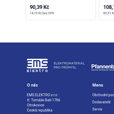
90,39 Kč
108,
74,70 Kč bez DPH
89,91 K
O nás
Menu
EMS ELEKTRO s.r.o.
Obchodní po
tř. Tomáše Bati 1766
Dodavatelé
Otrokovice
Servis
Česká republika