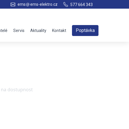
ems
ems-elektro.cz
577 664 343
Poptávka
telé
Servis
Aktuality
Kontakt
e na dostupnost