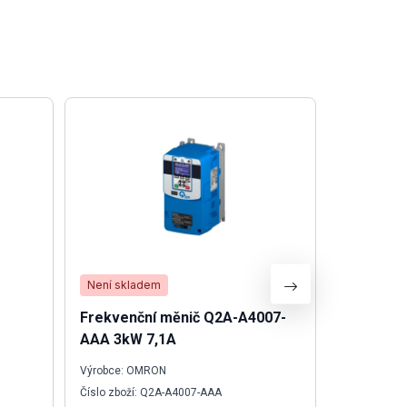
Není skladem
Není skla
Frekvenční měnič Q2A-A4007-
Kryt Kon
AAA 3kW 7,1A
1M20G
Výrobce: OMRON
Výrobce: We
Číslo zboží: Q2A-A4007-AAA
Číslo zboží: