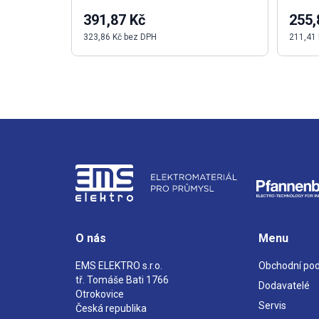
391,87 Kč
255,
323,86 Kč bez DPH
211,41
O nás
Menu
EMS ELEKTRO s.r.o.
Obchodní po
tř. Tomáše Bati 1766
Dodavatelé
Otrokovice
Servis
Česká republika