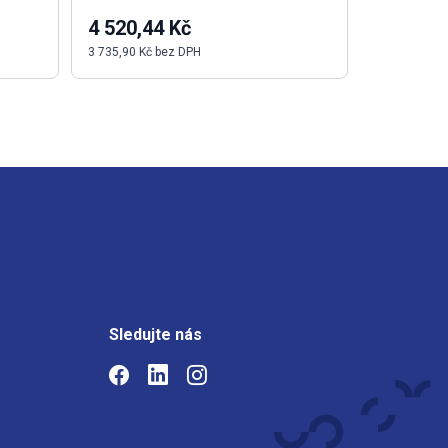
4 520,44 Kč
767,75 
3 735,90 Kč bez DPH
634,50 Kč b
Sledujte nás