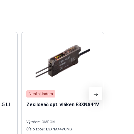
Není skladem
Není skla
.5 LI
Zesilovač opt. vláken E3XNA44V
Indukční
B1 OMS
Výrobce: OMRON
Výrobce: O
Číslo zboží: E3XNA44VOMS
Číslo zboží