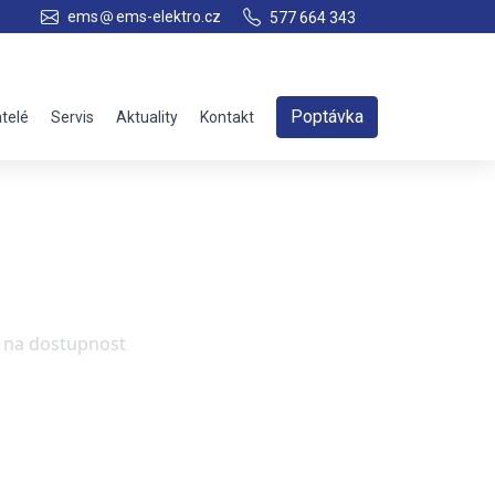
ems
ems-elektro.cz
577 664 343
Poptávka
telé
Servis
Aktuality
Kontakt
e na dostupnost