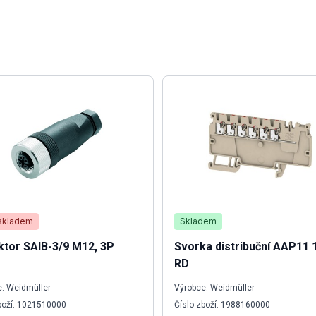
skladem
Skladem
tor SAIB-3/9 M12, 3P
Svorka distribuční AAP11 1
RD
: Weidmüller
Výrobce: Weidmüller
boží: 1021510000
Číslo zboží: 1988160000