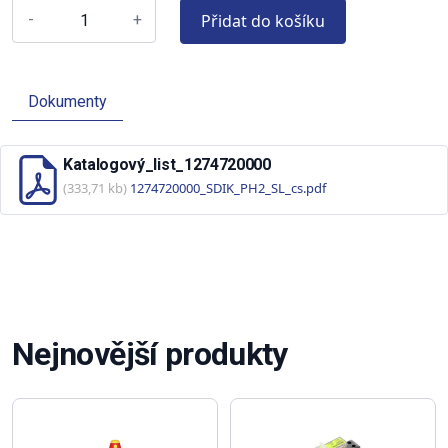
Přidat do košíku
-
+
Dokumenty
Katalogový_list_1274720000
(333,71 kb)
1274720000_SDIK_PH2_SL_cs.pdf
Nejnovější produkty