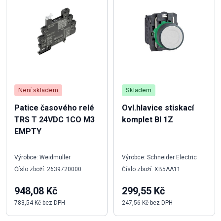
Není skladem
Skladem
Patice časového relé
Ovl.hlavice stiskací
TRS T 24VDC 1CO M3
komplet BI 1Z
EMPTY
Výrobce: Weidmüller
Výrobce: Schneider Electric
Číslo zboží: 2639720000
Číslo zboží: XB5AA11
948,08 Kč
299,55 Kč
783,54 Kč bez DPH
247,56 Kč bez DPH