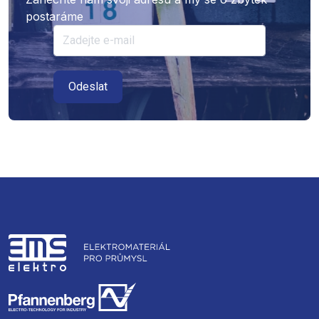
postaráme
Odeslat