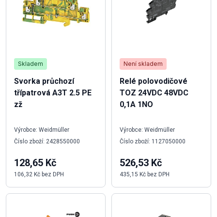
Skladem
Není skladem
Svorka průchozí
Relé polovodičové
třípatrová A3T 2.5 PE
TOZ 24VDC 48VDC
zž
0,1A 1NO
Výrobce: Weidmüller
Výrobce: Weidmüller
Číslo zboží: 2428550000
Číslo zboží: 1127050000
128,65 Kč
526,53 Kč
106,32 Kč bez DPH
435,15 Kč bez DPH