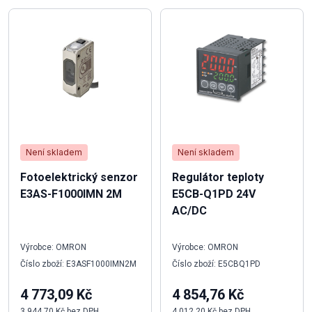
Není skladem
Není skladem
Fotoelektrický senzor
Regulátor teploty
E3AS-F1000IMN 2M
E5CB-Q1PD 24V
AC/DC
Výrobce: OMRON
Výrobce: OMRON
Číslo zboží: E3ASF1000IMN2M
Číslo zboží: E5CBQ1PD
4 773,09 Kč
4 854,76 Kč
3 944,70 Kč bez DPH
4 012,20 Kč bez DPH