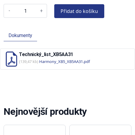
Přidat do košíku
-
+
Dokumenty
Technický_list_XB5AA31
(139,47 kb)
Harmony_XB5_XB5AA31.pdf
Nejnovější produkty