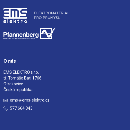
O nás
EMS ELEKTRO s.r.o.
tř. Tomáše Bati 1766
Otrokovice
Česká republika
ems
ems-elektro.cz
577 664 343