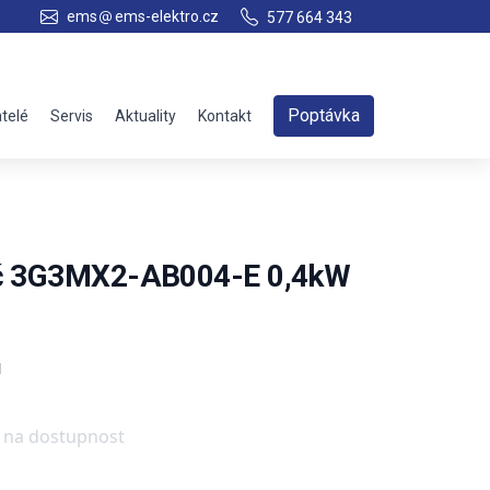
ems
ems-elektro.cz
577 664 343
Poptávka
telé
Servis
Aktuality
Kontakt
ič 3G3MX2-AB004-E 0,4kW
N
e na dostupnost