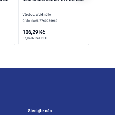
1.2X6.5X
Výrobce: Weidmüller
Výrobce: We
Číslo zboží: 7760056069
Číslo zboží:
106,29 Kč
484,67 
87,84 Kč bez DPH
400,55 Kč b
Sledujte nás