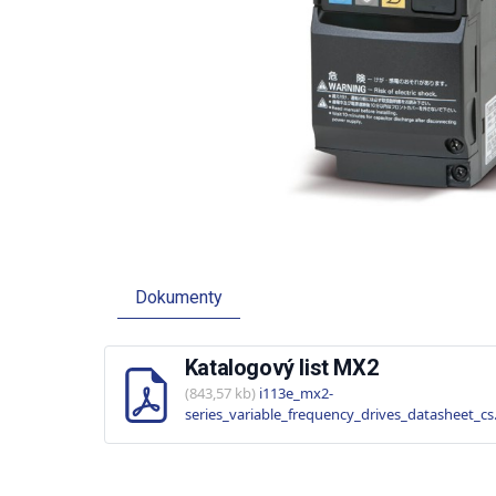
Dokumenty
Katalogový list MX2
(843,57 kb)
i113e_mx2-
series_variable_frequency_drives_datasheet_cs