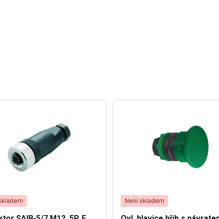
skladem
Není skladem
tor SAIB-5/7 M12, 5P, F
Ovl. hlavice hřib s návrat