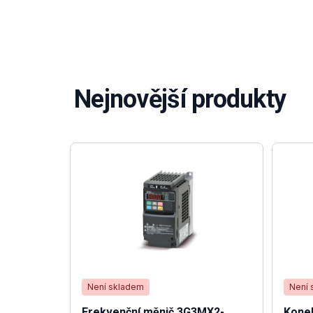
Nejnovější produkty
Není skladem
Není 
Frekvenční měnič 3G3MX2-
Konek