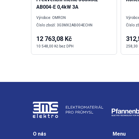
AB004-E 0,4kW 3A
Výrobce: OMRON
Výrobce
Číslo zboží: 3G3MX2AB004ECHN
Číslo z
12 763,08 Kč
312,
10 548,00 Kč bez DPH
258,30
O nás
Menu