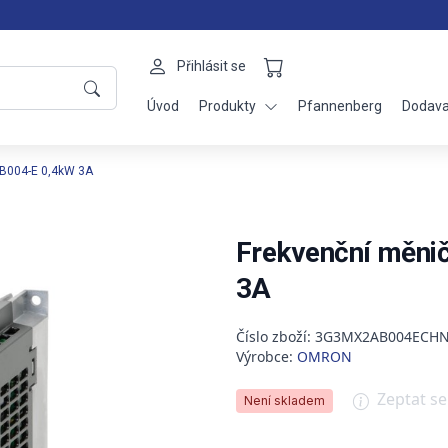
Přihlásit se
Úvod
Produkty
Pfannenberg
Dodava
B004-E 0,4kW 3A
Frekvenční měn
3A
Číslo zboží: 3G3MX2AB004ECH
Výrobce:
OMRON
Zeptat s
Není skladem