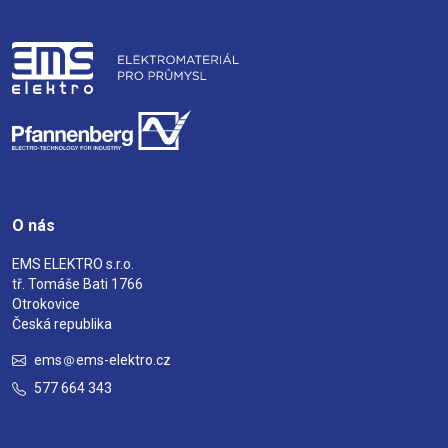
O nás
EMS ELEKTRO s.r.o.
tř. Tomáše Bati 1766
Otrokovice
Česká republika
ems
ems-elektro.cz
577 664 343