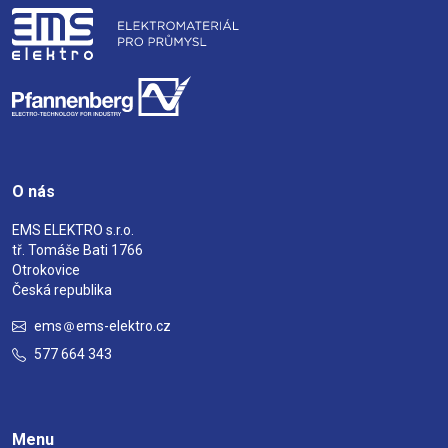
O nás
EMS ELEKTRO s.r.o.
tř. Tomáše Bati 1766
Otrokovice
Česká republika
ems
ems-elektro.cz
577 664 343
Menu