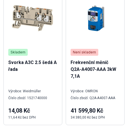
Skladem
Není skladem
Svorka A3C 2.5 šedá A
Frekvenční měnič
řada
Q2A-A4007-AAA 3kW
7,1A
Výrobce: Weidmüller
Výrobce: OMRON
Číslo zboží: 1521740000
Číslo zboží: Q2A-A4007-AAA
14,08 Kč
41 599,80 Kč
11,64 Kč bez DPH
34 380,00 Kč bez DPH