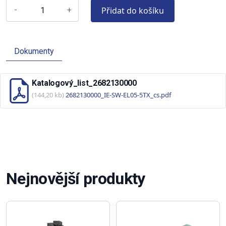
Přidat do košíku
-
+
Dokumenty
Katalogový_list_2682130000
(144,20 kb)
2682130000_IE-SW-EL05-5TX_cs.pdf
Nejnovější produkty