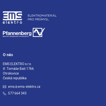
O nás
EMS ELEKTRO s.r.o.
tř. Tomáše Bati 1766
Otrokovice
Česká republika
ems
ems-elektro.cz
577 664 343