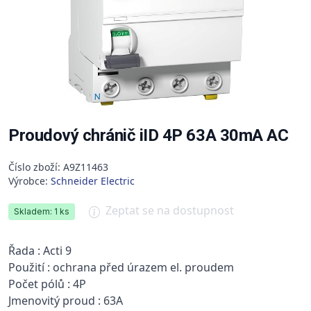
Proudový chránič iID 4P 63A 30mA AC
Číslo zboží: A9Z11463
Výrobce:
Schneider Electric
Zeptat se na dostupnost
Skladem: 1 ks
Řada : Acti 9
Použití : ochrana před úrazem el. proudem
Počet pólů : 4P
Jmenovitý proud : 63A