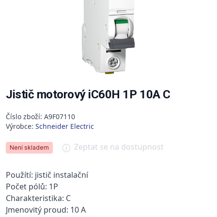
Jistič motorový iC60H 1P 10A C
Číslo zboží: A9F07110
Výrobce:
Schneider Electric
Zeptat se na dostupnost
Není skladem
Použítí: jistič instalační
Počet pólů: 1P
Charakteristika: C
Jmenovitý proud: 10 A