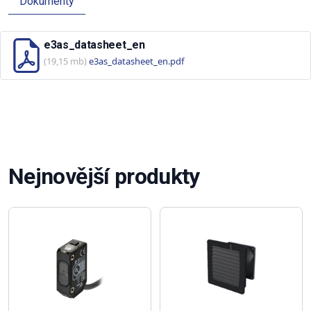
Dokumenty
e3as_datasheet_en
(19,15 mb)
e3as_datasheet_en.pdf
Nejnovější produkty