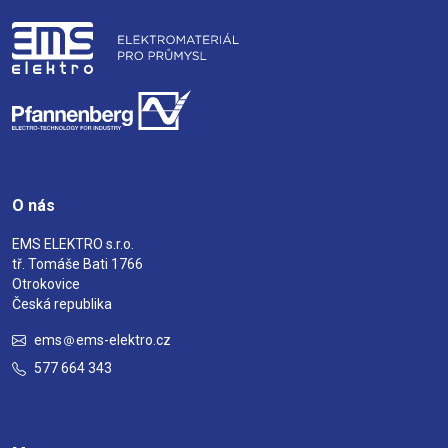
O nás
EMS ELEKTRO s.r.o.
tř. Tomáše Bati 1766
Otrokovice
Česká republika
ems
ems-elektro.cz
577 664 343