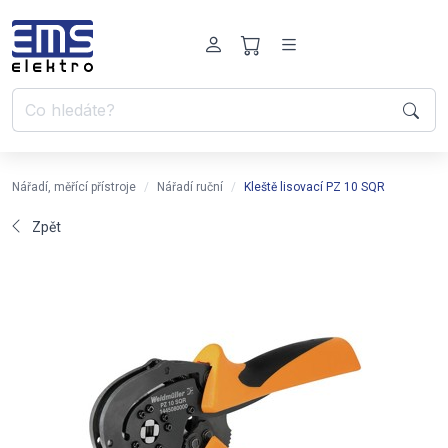
Nářadí, měřící přístroje
Nářadí ruční
Kleště lisovací PZ 10 SQR
Zpět