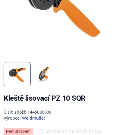
Kleště lisovací PZ 10 SQR
Číslo zboží: 1445080000
Výrobce:
Weidmüller
Zeptat se na dostupnost
Není skladem