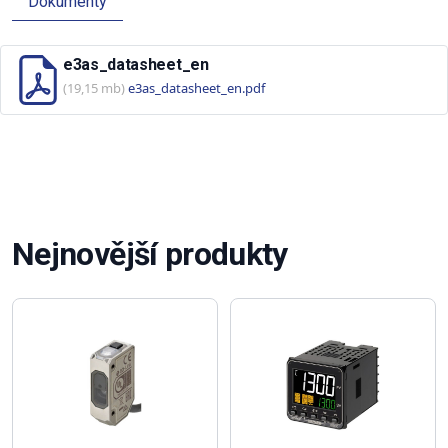
Dokumenty
e3as_datasheet_en
(19,15 mb)
e3as_datasheet_en.pdf
Nejnovější produkty