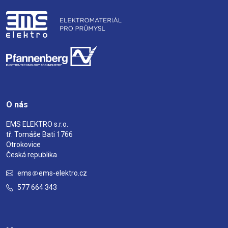
O nás
EMS ELEKTRO s.r.o.
tř. Tomáše Bati 1766
Otrokovice
Česká republika
ems
ems-elektro.cz
577 664 343