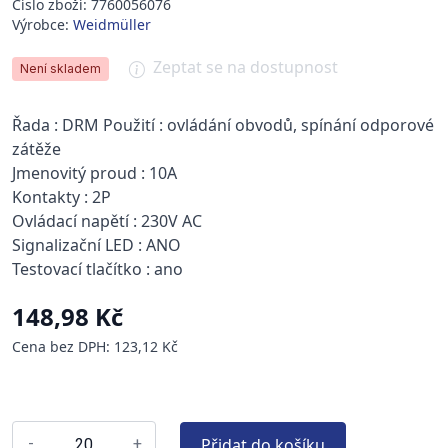
Číslo zboží: 7760056076
Výrobce:
Weidmüller
Zeptat se na dostupnost
Není skladem
Řada : DRM Použití : ovládání obvodů, spínání odporové
zátěže
Jmenovitý proud : 10A
Kontakty : 2P
Ovládací napětí : 230V AC
Signalizační LED : ANO
Testovací tlačítko : ano
148,98 Kč
Cena bez DPH: 123,12 Kč
Přidat do košíku
-
+