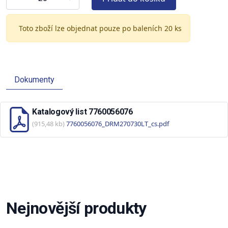
Toto zboží lze objednat pouze po baleních 20 ks
Dokumenty
Katalogový list 7760056076
(915,48 kb)
7760056076_DRM270730LT_cs.pdf
Nejnovější produkty