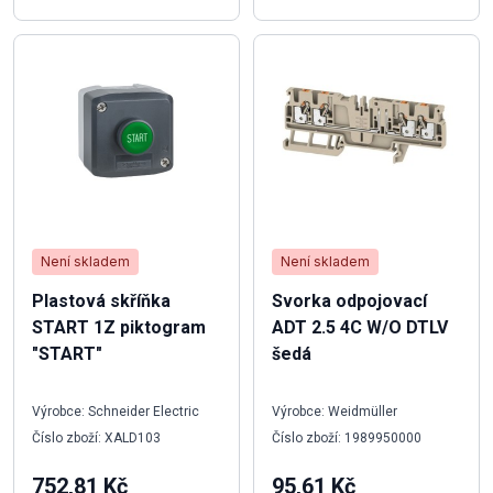
Není skladem
Není skladem
Plastová skříňka
Svorka odpojovací
START 1Z piktogram
ADT 2.5 4C W/O DTLV
"START"
šedá
Výrobce: Schneider Electric
Výrobce: Weidmüller
Číslo zboží: XALD103
Číslo zboží: 1989950000
752,81 Kč
95,61 Kč