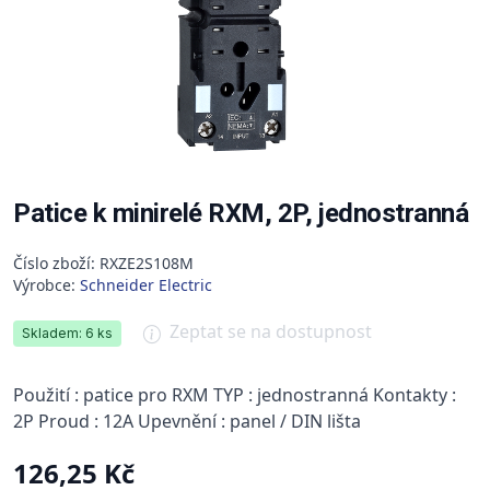
Patice k minirelé RXM, 2P, jednostranná
Číslo zboží: RXZE2S108M
Výrobce:
Schneider Electric
Zeptat se na dostupnost
Skladem: 6 ks
Použití : patice pro RXM TYP : jednostranná Kontakty :
2P Proud : 12A Upevnění : panel / DIN lišta
126,25 Kč