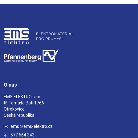
O nás
EMS ELEKTRO s.r.o.
tř. Tomáše Bati 1766
Otrokovice
Česká republika
ems
ems-elektro.cz
577 664 343