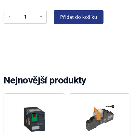
Přidat do košíku
-
+
Nejnovější produkty