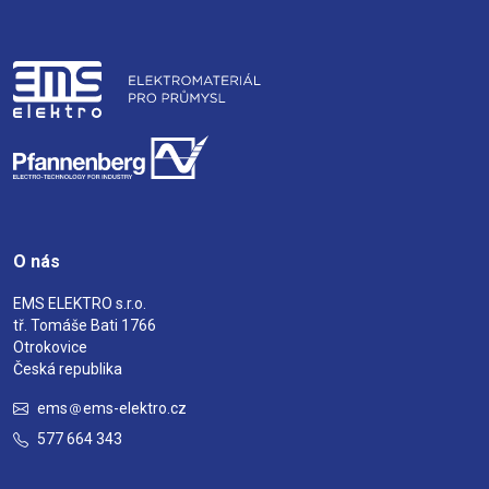
O nás
EMS ELEKTRO s.r.o.
tř. Tomáše Bati 1766
Otrokovice
Česká republika
ems
ems-elektro.cz
577 664 343