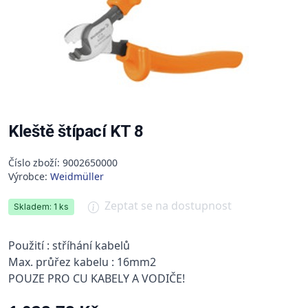
Kleště štípací KT 8
Číslo zboží: 9002650000
Výrobce:
Weidmüller
Zeptat se na dostupnost
Skladem: 1 ks
Použití : stříhání kabelů
Max. průřez kabelu : 16mm2
POUZE PRO CU KABELY A VODIČE!