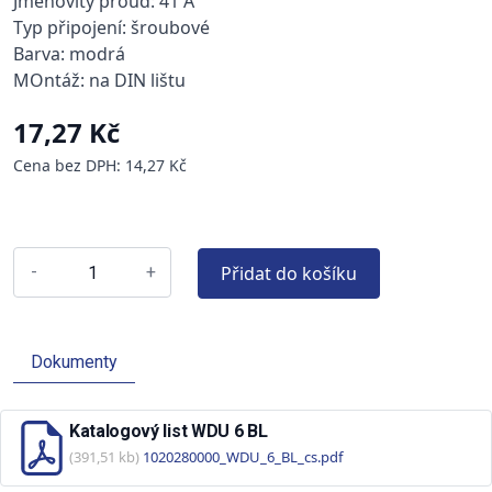
Jmenovitý proud: 41 A
Typ připojení: šroubové
Barva: modrá
MOntáž: na DIN lištu
17,27 Kč
Cena bez DPH: 14,27 Kč
Přidat do košíku
-
+
Dokumenty
Katalogový list WDU 6 BL
(391,51 kb)
1020280000_WDU_6_BL_cs.pdf