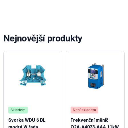
Nejnovější produkty
Skladem
Není skladem
Svorka WDU 6 BL
Frekvenční měnič
modrá W řada
Q2A-A4023-AAA 11kW