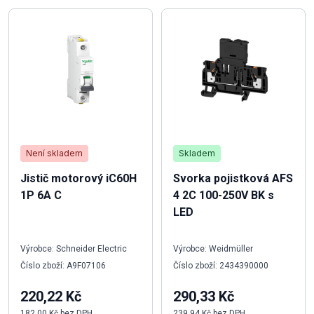
Není skladem
Skladem
Jistič motorový iC60H
Svorka pojistková AFS
1P 6A C
4 2C 100-250V BK s
LED
Výrobce: Schneider Electric
Výrobce: Weidmüller
Číslo zboží: A9F07106
Číslo zboží: 2434390000
220,22 Kč
290,33 Kč
182,00 Kč bez DPH
239,94 Kč bez DPH