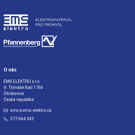
O nás
EMS ELEKTRO s.r.o.
tř. Tomáše Bati 1766
Otrokovice
Česká republika
ems
ems-elektro.cz
577 664 343