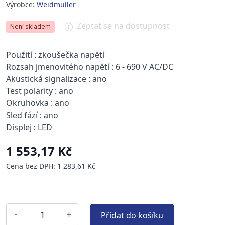
Výrobce:
Weidmüller
Zeptat se na dostupnost
Není skladem
Použití : zkoušečka napětí
Rozsah jmenovitého napětí : 6 - 690 V AC/DC
Akustická signalizace : ano
Test polarity : ano
Okruhovka : ano
Sled fází : ano
Displej : LED
1 553,17 Kč
Cena bez DPH: 1 283,61 Kč
Přidat do košíku
-
+